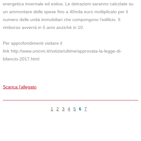
energetica invernale ed estiva. Le detrazioni saranno calcolate su
un ammontare delle spese fino a 40mila euro moltiplicato per il
numero delle unità immobiliari che compongono l’edificio. Il
rimborso avverrà in 5 anni anziché in 10.
Per approfondimenti visitare il
link http://www.unicmi.it/notizie/ultime/approvata-la-legge-di-
bilancio-2017.html
Scarica l'allegato
1
2
3
4
5
7
6